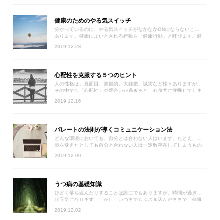
健康のためのやる気スイッチ
分かっているのに、やる気スイッチがなかなかONにならないことが
あります。健康によいとされる行動を「健康行動」と呼びます。健
康行動のメカニズムを知って、健康のためのやる気スイッチをONに
2019.12.23
しましょう。
心配性を克服する５つのヒント
人の性格は、真面目、楽観的、大雑把、誠実など様々ありますが、
その中でも「心配性」の度合いが過ぎると、心身共に疲弊してしま
います。今回は、ストレスを抱えやすい心配性を克服するヒントを
2019.12.16
お伝えいたします。
パレートの法則が導くコミュニケーション法
どんな環境においても、自分とは合わない人はいます。たとえ、環
境を変えたとしても自分と合わない人は一定数存在してしまうもの
です。これは、何故でしょうか。実は、不思議な自然の法則があり
2019.12.09
ます。今回は、この不思議な自然の法則から人間関係について考え
てみましょう。
うつ病の基礎知識
ひどく落ち込んだりすることは誰にでもありますが、時間が過ぎれ
ば元気になります。しかし、いつまでもふさぎ込んだままで、何事
に対してもやる気がなくなってしまうこともあります。今回は、心
2019.12.02
の病気である「うつ病」の基礎知識をご紹介します。