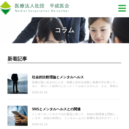
コラム
新着記事
社会的比較理論とメンタルヘルス
自身が追い込まれたとき、他者と自分を比較し他者の方が劣ってい
ると、安心した気持ちになったことはありませんか。人は、普段か
ら誰かと比較しながら生きています。社会的比較理論という理論を
2020.01.20
もとに、自己評価との関係について解説します。
SNSとメンタルヘルスとの関連
インターネットやスマホの普及に伴って、SNSの利用者も増加して
います。SNSの利用は、メンタルヘルスに影響を及ぼすのでしょう
か。調査結果から、メンタルヘルスへの影響についてご紹介しま
2020.01.14
す。