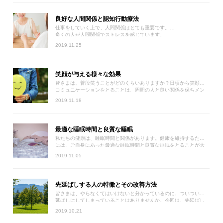
良好な人間関係と認知行動療法
仕事をしていく上で、人間関係はとても重要です。
多くの人が人間関係でストレスを感じています。
今回は、親密度を深めて、人間関係を良好にするためのヒントと自
2019.11.25
分自身のメンタルケアについてお伝えいたします。
笑顔が与える様々な効果
皆さまは、普段笑うことがどのくらいありますか？日頃から笑顔で
コミュニケーションをとることは、周囲の人と良い関係を保ちメン
タルヘルスにも役立ちます。今回は、「笑い」で得られるメリット
2019.11.18
を多方面からご紹介していきます。
最適な睡眠時間と良質な睡眠
私たちの健康は、睡眠時間と関係があります。健康を維持するため
には、ご自身にあった最適な睡眠時間と良質な睡眠をとることが大
切です。最適な睡眠時間と良質な睡眠で良いメンタルヘルスケアを
2019.11.05
しましょう。
先延ばしする人の特徴とその改善方法
皆さまは、やらなくてはいけないと分かっているのに、ついつい先
延ばしにしてしまっていることはありませんか。今回は、先延ばし
癖の真意とその改善策について解説いたします。自身の行動を振り
2019.10.21
返って、仕事やプライベートで是非実践し、ゆとりある生活を送っ
てください。