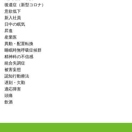
後遺症（新型コロナ）
意欲低下
新入社員
日中の眠気
昇進
産業医
異動・配置転換
睡眠時無呼吸症候群
精神科の不信感
統合失調症
被害妄想
認知行動療法
遅刻・欠勤
適応障害
頭痛
飲酒