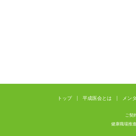
トップ
平成医会とは
メン
ご契
健康職場推