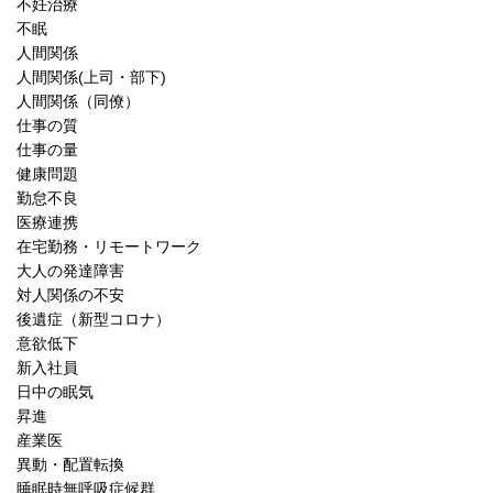
不妊治療
不眠
人間関係
人間関係(上司・部下)
人間関係（同僚）
仕事の質
仕事の量
健康問題
勤怠不良
医療連携
在宅勤務・リモートワーク
大人の発達障害
対人関係の不安
後遺症（新型コロナ）
意欲低下
新入社員
日中の眠気
昇進
産業医
異動・配置転換
睡眠時無呼吸症候群